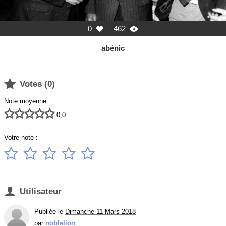
0
462


abénic

Votes (
0
)
Note moyenne :





0,0
Votre note :






Utilisateur
Publiée le
Dimanche 11 Mars 2018
par
noblelion