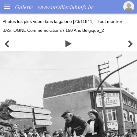

Galerie - www.novilleclubinfo.be
Photos les plus vues dans la
galerie
[23/11841]
-
Tout montrer
BASTOGNE Commémorations
/
150 Ans Belgique_2


