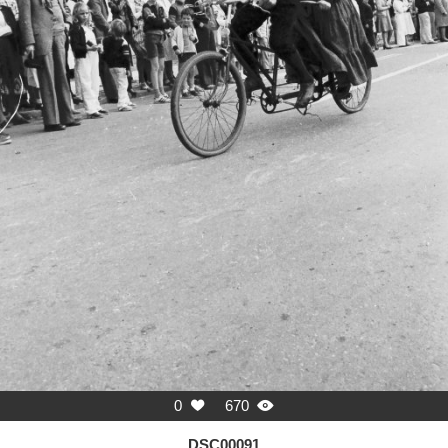
0
670


DSC00091