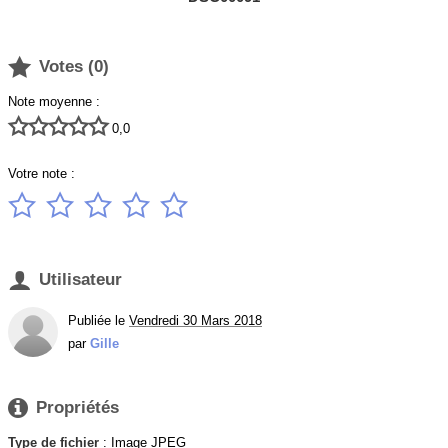

Votes (
0
)
Note moyenne :





0,0
Votre note :






Utilisateur
Publiée le
Vendredi 30 Mars 2018
par
Gille

Propriétés
Type de fichier
: Image JPEG