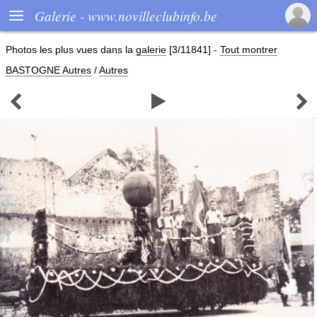

Galerie - www.novilleclubinfo.be
Photos les plus vues dans la
galerie
[3/11841]
-
Tout montrer
BASTOGNE Autres
/
Autres


