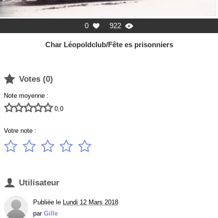
0
922


Char Léopoldclub/Fête es prisonniers

Votes (
0
)
Note moyenne :





0,0
Votre note :






Utilisateur
Publiée le
Lundi 12 Mars 2018
par
Gille