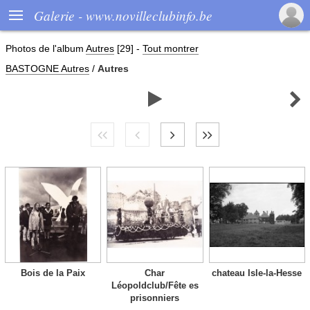

Galerie - www.novilleclubinfo.be
Photos de l'album
Autres
[29]
-
Tout montrer
BASTOGNE Autres
/
Autres


Bois de la Paix
Char
chateau Isle-la-Hesse
Léopoldclub/Fête es
prisonniers