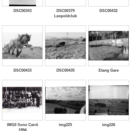
DSC00343
DSC00379
DSC00432
Leopoldclub
DSC00433
DSC00435
Etang Gare
IMG0 Sono Carré
img225
img226
1994