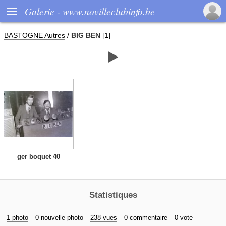

Galerie - www.novilleclubinfo.be
BASTOGNE Autres
/
BIG BEN
[1]

ger boquet 40
Statistiques
1 photo
0 nouvelle photo
238 vues
0 commentaire
0 vote