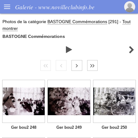

Galerie - www.novilleclubinfo.be
Photos de la catégorie
BASTOGNE Commémorations
[291]
-
Tout
montrer
BASTOGNE Commémorations


Ger bou2 248
Ger bou2 249
Ger bou2 250