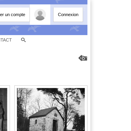
er un compte
Connexion
TACT

