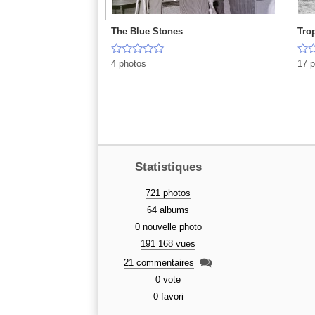
The Blue Stones
Trop






4 photos
17 p
Statistiques
721 photos
64 albums
0 nouvelle photo
191 168 vues

21 commentaires
0 vote
0 favori