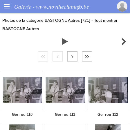

Galerie - www.novilleclubinfo.be
Photos de la catégorie
BASTOGNE Autres
[721]
-
Tout montrer
BASTOGNE Autres


Ger rou 110
Ger rou 111
Ger rou 112