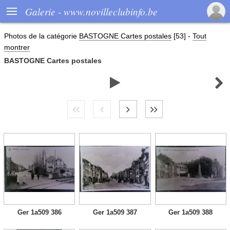

Galerie - www.novilleclubinfo.be
Photos de la catégorie
BASTOGNE Cartes postales
[53]
-
Tout
montrer
BASTOGNE Cartes postales


Ger 1a509 386
Ger 1a509 387
Ger 1a509 388