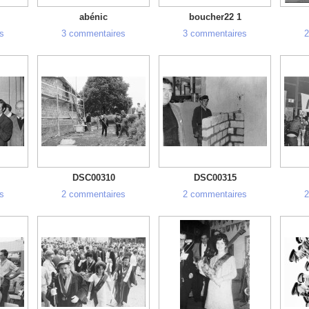
abénic
boucher22 1
s
3 commentaires
3 commentaires
2
DSC00310
DSC00315
s
2 commentaires
2 commentaires
2