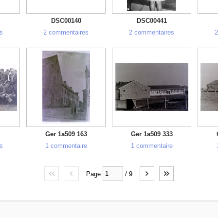
DSC00140
DSC00441
s
2 commentaires
2 commentaires
2
Ger 1a509 163
Ger 1a509 333
s
1 commentaire
1 commentaire
Page
/
9