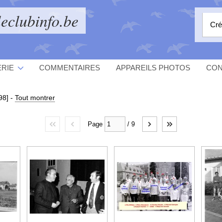
eclubinfo.be
Cré
ERIE
COMMENTAIRES
APPAREILS PHOTOS
CON
98]
-
Tout montrer
Page
/
9